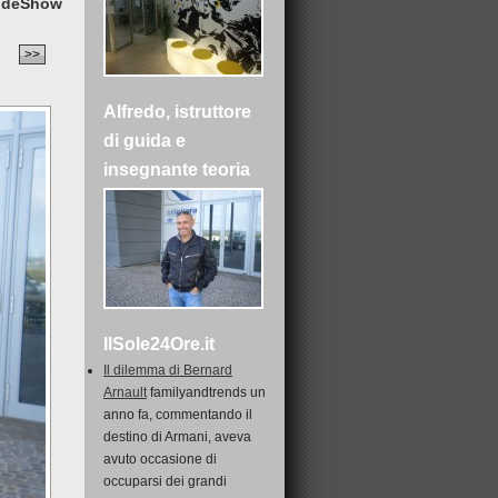
ideShow
>>
Alfredo, istruttore
di guida e
insegnante teoria
IlSole24Ore.it
Il dilemma di Bernard
Arnault
familyandtrends un
anno fa, commentando il
destino di Armani, aveva
avuto occasione di
occuparsi dei grandi