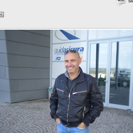
Sl
<<