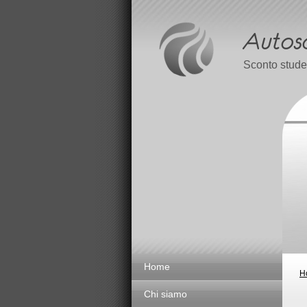
Sconto studen
Home
H
Chi siamo