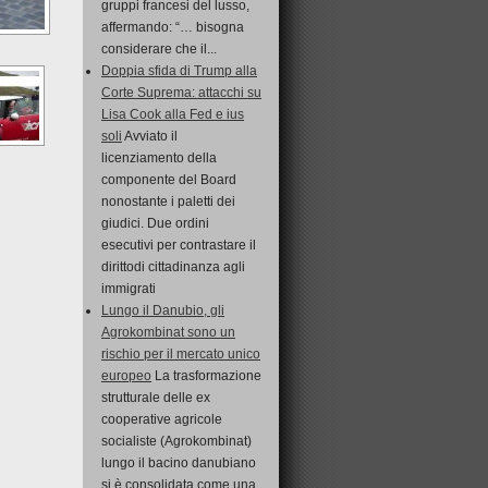
gruppi francesi del lusso,
affermando: “… bisogna
considerare che il...
Doppia sfida di Trump alla
Corte Suprema: attacchi su
Lisa Cook alla Fed e ius
soli
Avviato il
licenziamento della
componente del Board
nonostante i paletti dei
giudici. Due ordini
esecutivi per contrastare il
dirittodi cittadinanza agli
immigrati
Lungo il Danubio, gli
Agrokombinat sono un
rischio per il mercato unico
europeo
La trasformazione
strutturale delle ex
cooperative agricole
socialiste (Agrokombinat)
lungo il bacino danubiano
si è consolidata come una