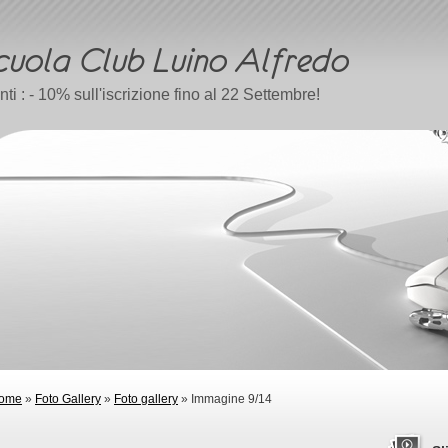
ti : - 10% sull'iscrizione fino al 22 Settembre!
ome
»
Foto Gallery
»
Foto gallery
» Immagine 9/14