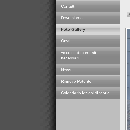
Contatti
Dove siamo
Foto Gallery
Orari
veicoli e documenti
necessari
News
Rinnovo Patente
Calendario lezioni di teoria